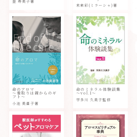
登 寿美子著
未来彩(ミラーシャ)著
命のアロマ
命のミネラル体験談集
～看取りは親からのギ
～vol.1～
フト～
宇多川 久美子監修
小池 美喜子著