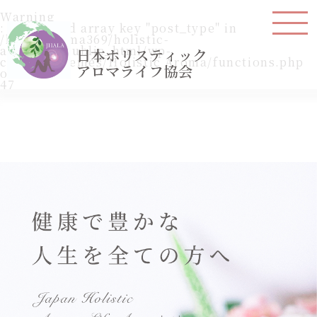
Warning
: Undefined array key "post_type" in
/home/aroma369/holistic-
aroma.jp/public_html/wp-
content/themes/Holistic Aroma/functions.php
on line
47