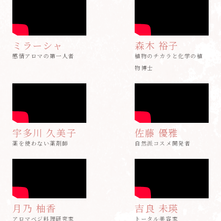
ミラーシャ
森木 裕子
感情アロマの第一人者
植物のチカラと化学の植
物博士
宇多川 久美子
佐藤 優雅
薬を使わない薬剤師
自然派コスメ開発者
月乃 柚香
吉良 未瑛
アロマベジ料理研究家
トータル美容家